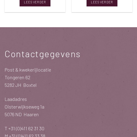
LEES VERDER
LEES VERDER
Contactgegevens
Post & kwekerijlocatie
Tongeren 62
5282 JH Boxtel
Laadadres
Oisterwijkseweg 1a
5076 ND Haaren
T
+31 (0)411 62 31 30
M
+31 (0)411 62 33 38