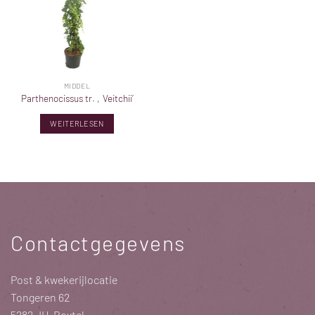
MIDDEL
Parthenocissus tr. ‚Veitchii‘
WEITERLESEN
Contactgegevens
Post & kwekerijlocatie
Tongeren 62
5282 JH Boxtel