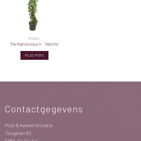
MIDDEL
Parthenocissus tr. ‘Veitchii’
READ MORE
Contactgegevens
Post & kwekerijlocatie
Tongeren 62
5282 JH Boxtel