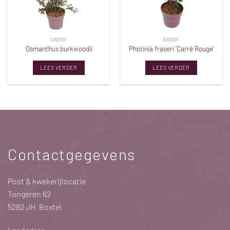
GROOT
GROOT
Osmanthus burkwoodii
Photinia fraseri ‘Carré Rouge’
LEES VERDER
LEES VERDER
Contactgegevens
Post & kwekerijlocatie
Tongeren 62
5282 JH Boxtel