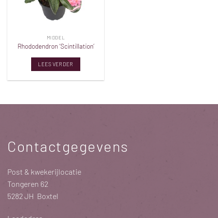
MIDDEL
Rhododendron ‘Scintillation’
LEES VERDER
Contactgegevens
Post & kwekerijlocatie
Tongeren 62
5282 JH Boxtel