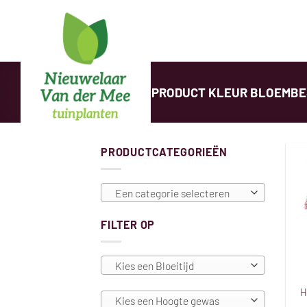
Ga
naar
inhoud
HOME
/
PRODUCT KLEUR BLOEMB
PRODUCTCATEGORIEËN
Een categorie selecteren
FILTER OP
Kies een Bloeitijd
H
Kies een Hoogte gewas