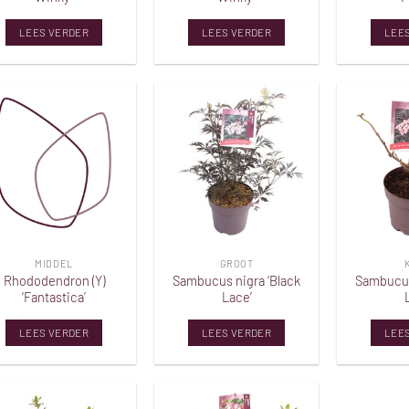
LEES VERDER
LEES VERDER
LEE
Toevoegen
Toevoegen
aan
aan
verlanglijst
verlanglijst
MIDDEL
GROOT
Rhododendron (Y)
Sambucus nigra ‘Black
Sambucus
‘Fantastica’
Lace’
LEES VERDER
LEES VERDER
LEE