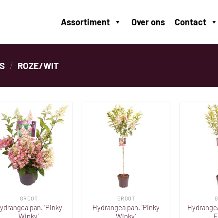
Assortiment
Over ons
Contact
ES
/
ROZE/WIT
Toevoegen
Toevoegen
aan
aan
verlanglijst
verlanglijst
GROOT
GROOT
G
ydrangea pan. ‘Pinky
Hydrangea pan. ‘Pinky
Hydrangea 
Winky’
Winky’
F