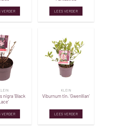
S VERDER
LEES VERDER
Toevoegen
Toevoegen
aan
aan
verlanglijst
verlanglijst
KLEIN
KLEIN
 nigra ‘Black
Viburnum tin. ‘Gwenllian’
Lace’
S VERDER
LEES VERDER