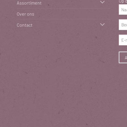
Op d
Assortiment
Naa
Over ons
(Vere
Bed
Contact
(Vere
E-
mai
(Vere