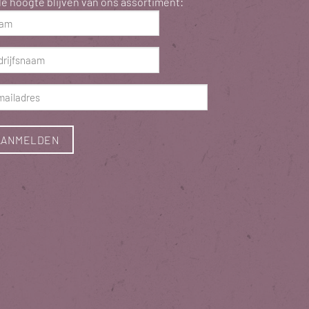
e hoogte blijven van ons assortiment:
m
ist)
rijfsnaam
ist)
ladres
ist)