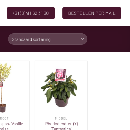
+31 (0)411 62 31 30
BESTELLEN PER MAIL
Toevoegen
Toevoegen
aan
aan
verlanglijst
verlanglijst
ROOT
MIDDEL
pan. ‘Vanille-
Rhododendron (Y)
raise’
‘Fantastica’