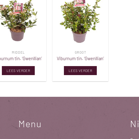
Toevoegen
Toevoegen
aan
aan
verlanglijst
verlanglijst
MIDDEL
GROOT
burnum tin. ‘Gwenllian’
Viburnum tin. ‘Gwenllian’
LEES VERDER
LEES VERDER
Menu
N