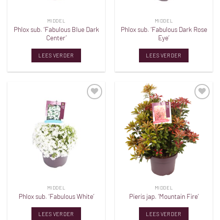
MIDDEL
MIDDEL
Phlox sub. ‘Fabulous Blue Dark
Phlox sub. ‘Fabulous Dark Rose
Center’
Eye’
LEES VERDER
LEES VERDER
Toevoegen
Toevoegen
aan
aan
verlanglijst
verlanglijst
MIDDEL
MIDDEL
Phlox sub. ‘Fabulous White’
Pieris jap. ‘Mountain Fire’
LEES VERDER
LEES VERDER