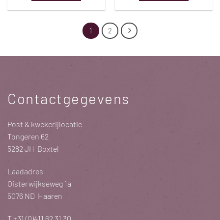
1
2
Contactgegevens
Post & kwekerijlocatie
Tongeren 62
5282 JH Boxtel
Laadadres
Oisterwijkseweg 1a
5076 ND Haaren
T
+31 (0)411 62 31 30