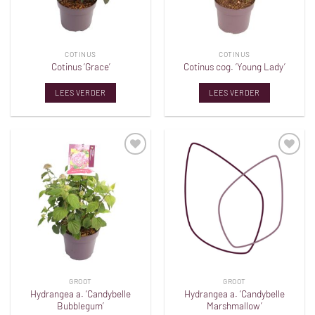
COTINUS
COTINUS
Cotinus ‘Grace’
Cotinus cog. ‘Young Lady’
LEES VERDER
LEES VERDER
Toevoegen
Toevoegen
aan
aan
verlanglijst
verlanglijst
GROOT
GROOT
Hydrangea a. ‘Candybelle
Hydrangea a. ‘Candybelle
Bubblegum’
Marshmallow’