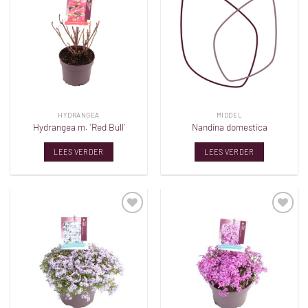
Toevoegen
Toevoegen
aan
aan
verlanglijst
verlanglijst
HYDRANGEA
MIDDEL
Hydrangea m. ‘Red Bull’
Nandina domestica
LEES VERDER
LEES VERDER
Toevoegen
Toevoegen
aan
aan
verlanglijst
verlanglijst