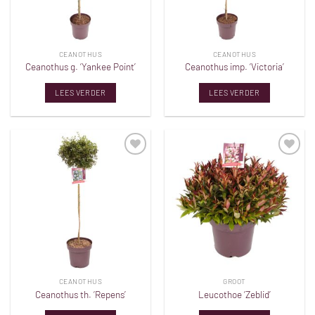
CEANOTHUS
CEANOTHUS
Ceanothus g. ‘Yankee Point’
Ceanothus imp. ‘Victoria’
LEES VERDER
LEES VERDER
Toevoegen
Toevoegen
aan
aan
verlanglijst
verlanglijst
CEANOTHUS
GROOT
Ceanothus th. ‘Repens’
Leucothoe ‘Zeblid’