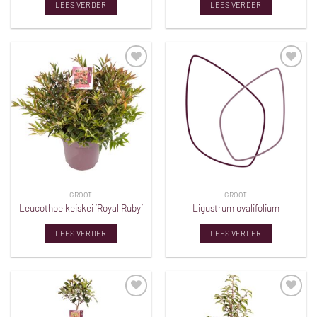
LEES VERDER
LEES VERDER
Toevoegen
Toevoegen
aan
aan
verlanglijst
verlanglijst
GROOT
GROOT
Leucothoe keiskei ‘Royal Ruby’
Ligustrum ovalifolium
LEES VERDER
LEES VERDER
Toevoegen
Toevoegen
aan
aan