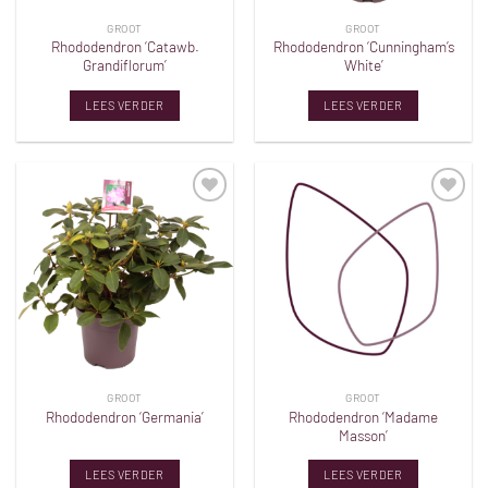
GROOT
GROOT
Rhododendron ‘Catawb.
Rhododendron ‘Cunningham’s
Grandiflorum’
White’
LEES VERDER
LEES VERDER
Toevoegen
Toevoegen
aan
aan
verlanglijst
verlanglijst
GROOT
GROOT
Rhododendron ‘Madame
Rhododendron ‘Germania’
Masson’
LEES VERDER
LEES VERDER