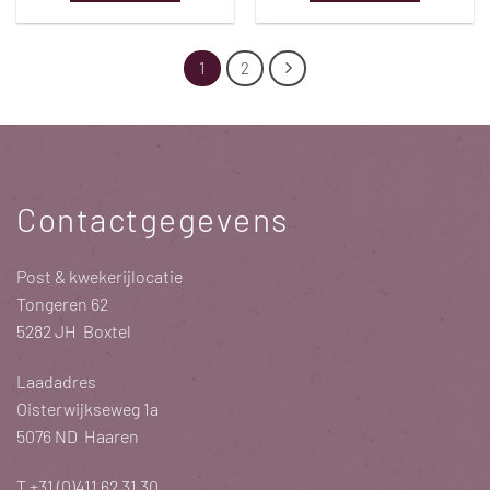
1
2
Contactgegevens
Post & kwekerijlocatie
Tongeren 62
5282 JH Boxtel
Laadadres
Oisterwijkseweg 1a
5076 ND Haaren
T
+31 (0)411 62 31 30