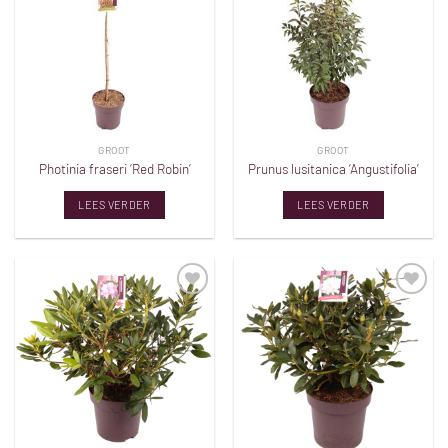
verlanglijst
verlanglijst
GROOT
GROOT
Photinia fraseri ‘Red Robin’
Prunus lusitanica ‘Angustifolia’
LEES VERDER
LEES VERDER
Toevoegen
Toevoegen
aan
aan
verlanglijst
verlanglijst