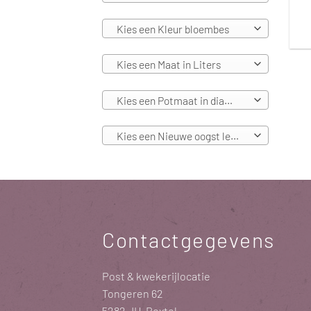
Kies een Kleur bloembes
Kies een Maat in Liters
Kies een Potmaat in diameters
Kies een Nieuwe oogst leverbaar vanaf
Contactgegevens
Post & kwekerijlocatie
Tongeren 62
5282 JH Boxtel