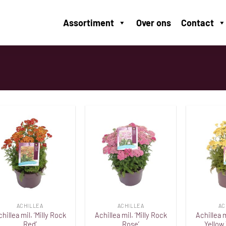
Assortiment
Over ons
Contact
Toevoegen
Toevoegen
aan
aan
verlanglijst
verlanglijst
ACHILLEA
ACHILLEA
AC
hillea mil. ‘Milly Rock
Achillea mil. ‘Milly Rock
Achillea m
Red’
Rose’
Yellow 