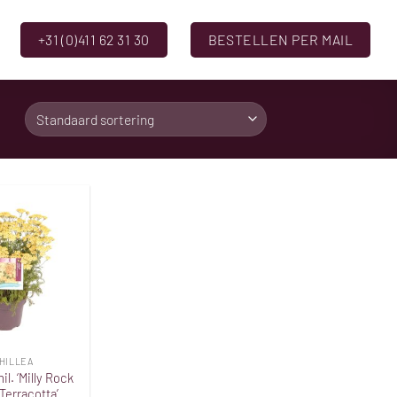
+31 (0)411 62 31 30
BESTELLEN PER MAIL
Toevoegen
aan
verlanglijst
HILLEA
il. ‘Milly Rock
Terracotta’