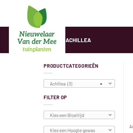
Ga
naar
inhoud
HOME
/
ACHILLEA
PRODUCTCATEGORIEËN
Achillea (3)
×
FILTER OP
Kies een Bloeitijd
Ac
Kies een Hoogte gewas