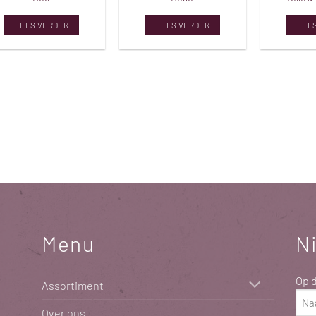
LEES VERDER
LEES VERDER
LEE
Menu
N
Op d
Assortiment
Naa
Over ons