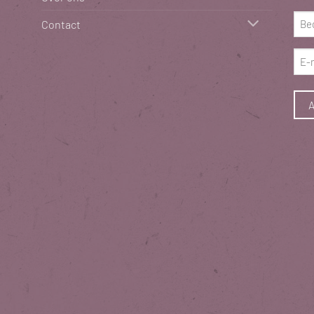
(Vere
Bed
Contact
(Vere
E-
mai
(Vere