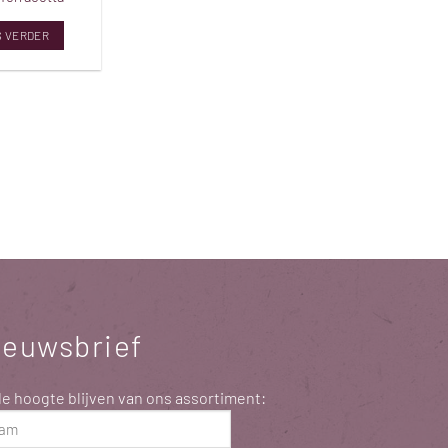
S VERDER
ieuwsbrief
e hoogte blijven van ons assortiment:
m