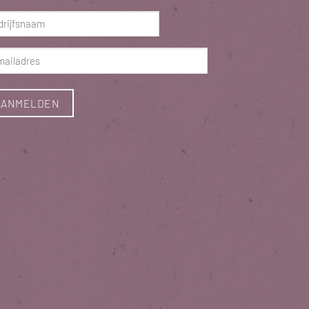
ist)
rijfsnaam
ist)
ladres
ist)