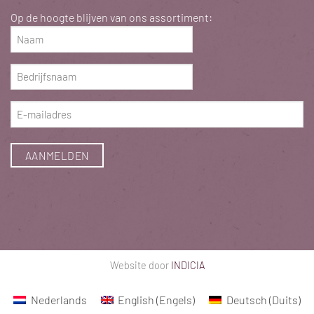
Op de hoogte blijven van ons assortiment:
Naam
(Vereist)
Bedrijfsnaam
(Vereist)
E-
mailadres
(Vereist)
Website door
INDICIA
Nederlands
English
(
Engels
)
Deutsch
(
Duits
)