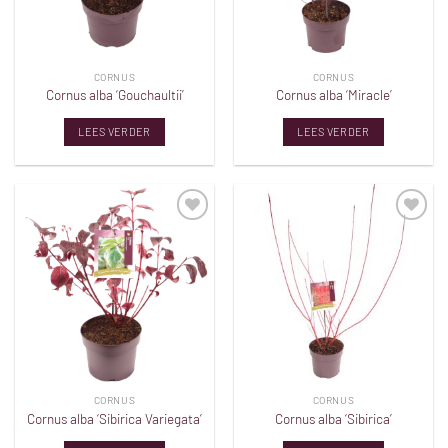
CORNUS
CORNUS
Cornus alba ‘Gouchaultii’
Cornus alba ‘Miracle’
LEES VERDER
LEES VERDER
Toevoegen
Toevoegen
aan
aan
verlanglijst
verlanglijst
CORNUS
CORNUS
Cornus alba ‘Sibirica Variegata’
Cornus alba ‘Sibirica’