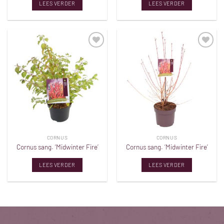
LEES VERDER
LEES VERDER
Toevoegen
Toevoegen
aan
aan
verlanglijst
verlanglijst
CORNUS
CORNUS
Cornus sang. ‘Midwinter Fire’
Cornus sang. ‘Midwinter Fire’
LEES VERDER
LEES VERDER