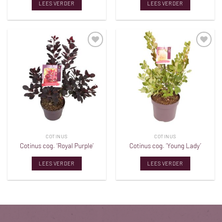
LEES VERDER
LEES VERDER
Toevoegen
Toevoegen
aan
aan
verlanglijst
verlanglijst
COTINUS
COTINUS
Cotinus cog. ‘Royal Purple’
Cotinus cog. ‘Young Lady’
LEES VERDER
LEES VERDER