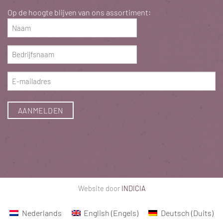
Op de hoogte blijven van ons assortiment:
Naam
(Vereist)
Bedrijfsnaam
(Vereist)
E-
mailadres
(Vereist)
Website door
INDICIA
Nederlands
English
(
Engels
)
Deutsch
(
Duits
)