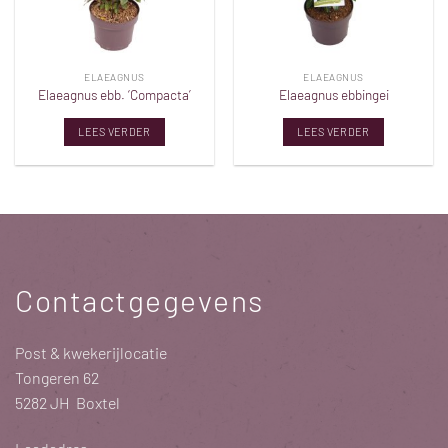
ELAEAGNUS
ELAEAGNUS
Elaeagnus ebb. ‘Compacta’
Elaeagnus ebbingei
LEES VERDER
LEES VERDER
Contactgegevens
Post & kwekerijlocatie
Tongeren 62
5282 JH Boxtel