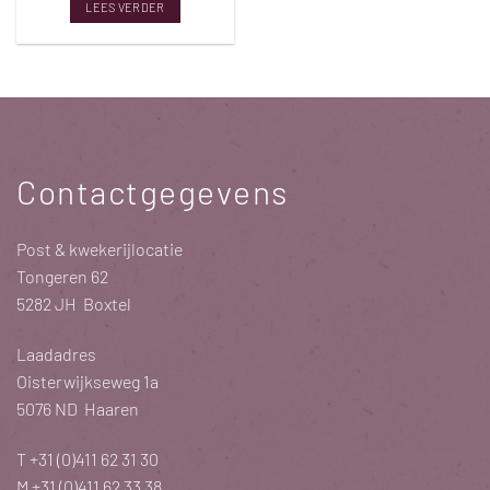
LEES VERDER
Contactgegevens
Post & kwekerijlocatie
Tongeren 62
5282 JH Boxtel
Laadadres
Oisterwijkseweg 1a
5076 ND Haaren
T
+31 (0)411 62 31 30
M
+31 (0)411 62 33 38