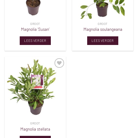
GROOT
GROOT
Magnolia ‘Susan’
Magnolia soulangeana
LEES VERDER
LEES VERDER
Toevoegen
aan
verlanglijst
GROOT
Magnolia stellata