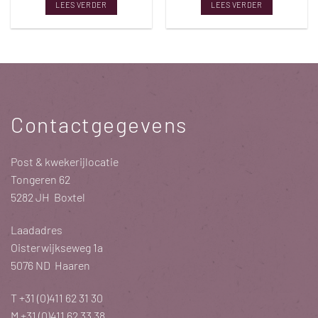
LEES VERDER
LEES VERDER
Contactgegevens
Post & kwekerijlocatie
Tongeren 62
5282 JH Boxtel
Laadadres
Oisterwijkseweg 1a
5076 ND Haaren
T
+31 (0)411 62 31 30
M
+31 (0)411 62 33 38