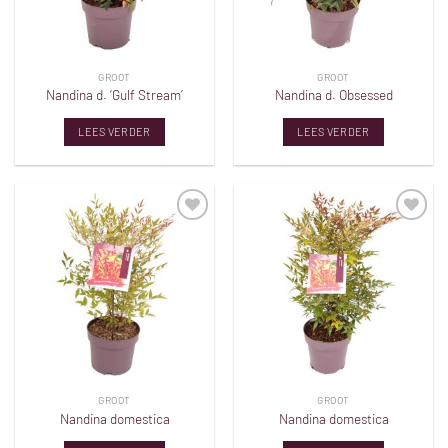
GROOT
GROOT
Nandina d. ‘Gulf Stream’
Nandina d. Obsessed
LEES VERDER
LEES VERDER
Toevoegen
Toevoegen
aan
aan
verlanglijst
verlanglijst
GROOT
GROOT
Nandina domestica
Nandina domestica