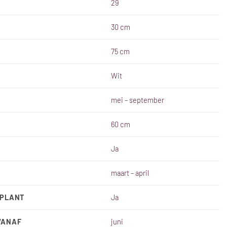
29
30 cm
75 cm
Wit
mei – september
60 cm
Ja
maart – april
SPLANT
Ja
VANAF
juni