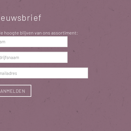
ieuwsbrief
e hoogte blijven van ons assortiment:
m
ist)
rijfsnaam
ist)
ladres
ist)