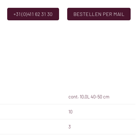
+31 (0)411 62 31 30
BESTELLEN PER MAIL
cont. 10,0L 40-50 cm
10
3