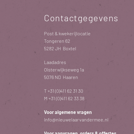
Contactgegevens
Post & kwekerijlocatie
Tongeren 62
5282 JH Boxtel
Laadadres
Oisterwijkseweg 1a
5076 ND Haaren
T
+31 (0)411 62 31 30
M
+31 (0)411 62 33 38
Voor algemene vragen
info@nieuwelaarvandermee.nl
Voor aanvragen, orders & offertes