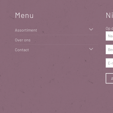
Menu
N
Op d
Assortiment
Naa
Over ons
(Vere
Bed
Contact
(Vere
E-
mai
(Vere