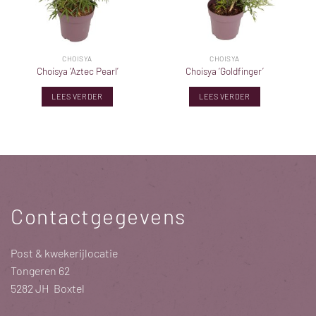
CHOISYA
CHOISYA
Choisya ‘Aztec Pearl’
Choisya ‘Goldfinger’
LEES VERDER
LEES VERDER
Contactgegevens
Post & kwekerijlocatie
Tongeren 62
5282 JH Boxtel