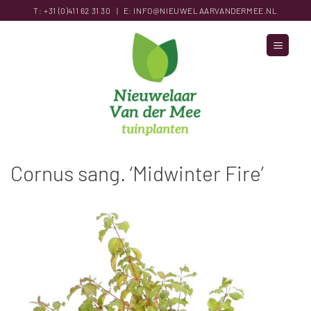
Ga
T:
+31 (0)411 62 31
30
|
E:
INFO@NIEUWELAARVANDERMEE.NL
naar
inhoud
Cornus sang. ‘Midwinter Fire’