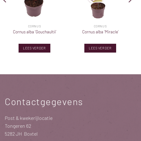
CORNUS
CORNUS
Cornus alba ‘Gouchaultii’
Cornus alba ‘Miracle’
LEES VERDER
LEES VERDER
Contactgegevens
Post & kwekerijlocatie
Tongeren 62
5282 JH Boxtel