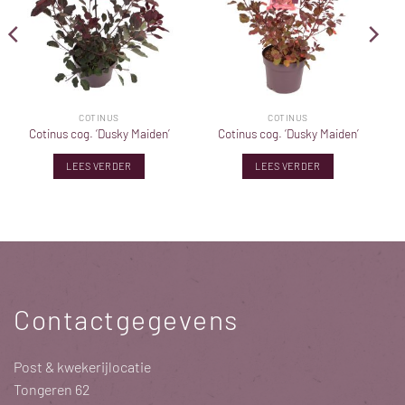
COTINUS
COTINUS
Cotinus cog. ‘Dusky Maiden’
Cotinus cog. ‘Dusky Maiden’
LEES VERDER
LEES VERDER
Contactgegevens
Post & kwekerijlocatie
Tongeren 62