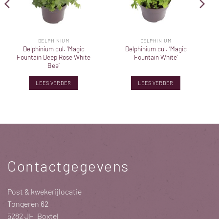
DELPHINIUM
DELPHINIUM
Delphinium cul. ‘Magic
Delphinium cul. ‘Magic
Fountain Deep Rose White
Fountain White’
Bee’
LEES VERDER
LEES VERDER
Contactgegevens
Post & kwekerijlocatie
Tongeren 62
5282 JH Boxtel