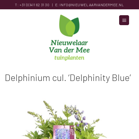
Ga
T:
+31 (0)411 62 31
30
|
E:
INFO@NIEUWELAARVANDERMEE.NL
naar
inhoud
Delphinium cul. ‘Delphinity Blue’