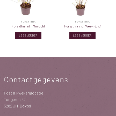
FORSYTHIA
FORSYTHIA
Forsythia int. ‘Minigold’
Forsythia int. ‘Week-End’
LEES VERDER
LEES VERDER
Contactgegevens
Post & kwekerijlocatie
Tongeren 62
5282 JH Boxtel