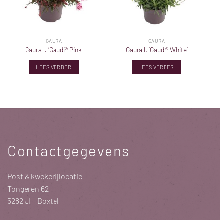
GAURA
GAURA
Gaura l. ‘Gaudi® Pink’
Gaura l. ‘Gaudi® White’
LEES VERDER
LEES VERDER
Contactgegevens
Post & kwekerijlocatie
Tongeren 62
5282 JH Boxtel