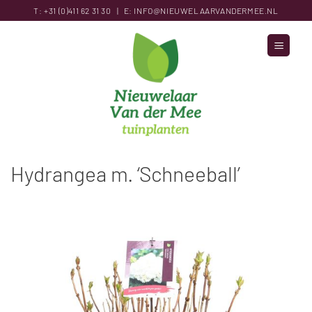
Ga
T:
+31 (0)411 62 31
30
|
E:
INFO@NIEUWELAARVANDERMEE.NL
naar
inhoud
Hydrangea m. ‘Schneeball’