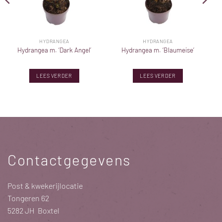
HYDRANGEA
HYDRANGEA
Hydrangea m. ‘Dark Angel’
Hydrangea m. ‘Blaumeise’
LEES VERDER
LEES VERDER
Contactgegevens
Post & kwekerijlocatie
Tongeren 62
5282 JH Boxtel