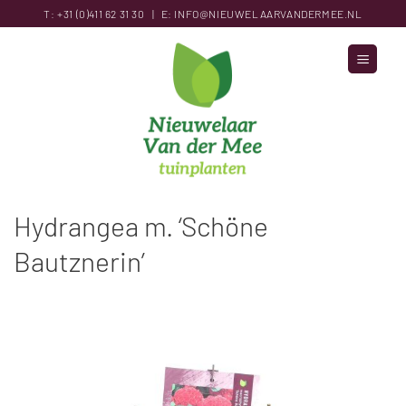
Ga
T:
+31 (0)411 62 31
30
|
E:
INFO@NIEUWELAARVANDERMEE.NL
naar
inhoud
Hydrangea m. ‘Schöne
Bautznerin’