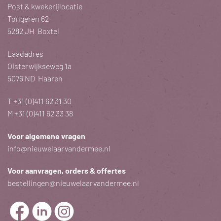
Post & kwekerijlocatie
Tongeren 62
5282 JH Boxtel
Laadadres
Oisterwijkseweg 1a
5076 ND Haaren
T
+31 (0)411 62 31 30
M
+31 (0)411 62 33 38
Voor algemene vragen
info@nieuwelaarvandermee.nl
Voor aanvragen, orders & offertes
bestellingen@nieuwelaarvandermee.nl