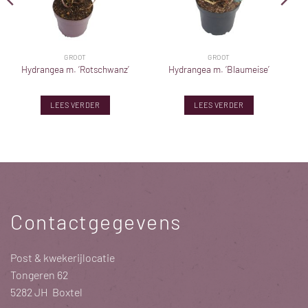
GROOT
GROOT
Hydrangea m. ‘Rotschwanz’
Hydrangea m. ‘Blaumeise’
LEES VERDER
LEES VERDER
Contactgegevens
Post & kwekerijlocatie
Tongeren 62
5282 JH Boxtel