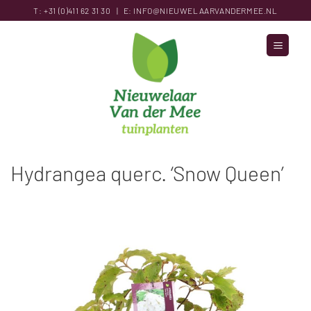
Ga
T:
+31 (0)411 62 31
30
|
E:
INFO@NIEUWELAARVANDERMEE.NL
naar
inhoud
Hydrangea querc. ‘Snow Queen’