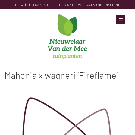
Ga
T:
+31 (0)411 62 31
30
|
E:
INFO@NIEUWELAARVANDERMEE.NL
naar
inhoud
Mahonia x wagneri ‘Fireflame’