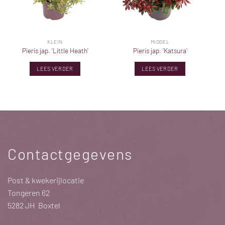
KLEIN
MIDDEL
Pieris jap. ‘Little Heath’
Pieris jap. ‘Katsura’
LEES VERDER
LEES VERDER
Contactgegevens
Post & kwekerijlocatie
Tongeren 62
5282 JH Boxtel