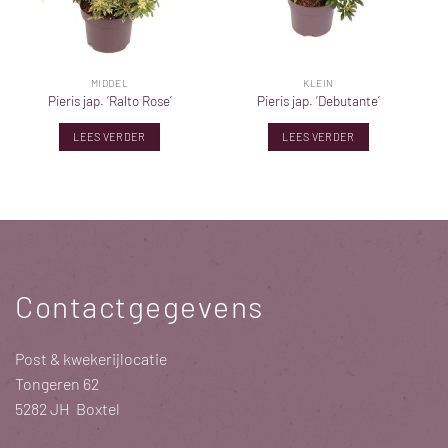
MIDDEL
KLEIN
Pieris jap. ‘Ralto Rose’
Pieris jap. ‘Debutante’
LEES VERDER
LEES VERDER
Contactgegevens
Post & kwekerijlocatie
Tongeren 62
5282 JH Boxtel