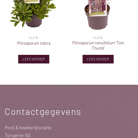
KLEIN
KLEIN
Pittosporum tenuifolium ‘Tom
Pittosporum tobira
Thumb’
LEES VERDER
LEES VERDER
Contactgegevens
Post & kwekerijlocatie
Tongeren 62