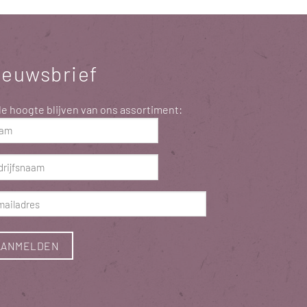
ieuwsbrief
e hoogte blijven van ons assortiment:
m
ist)
rijfsnaam
ist)
ladres
ist)