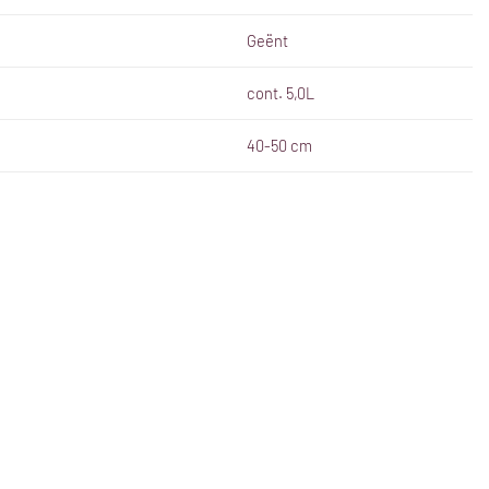
Geënt
cont. 5,0L
40-50 cm