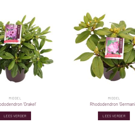
MIDDEL
MIDDEL
dodendron ‘Orakel’
Rhododendron ‘Germani
LEES VERDER
LEES VERDER