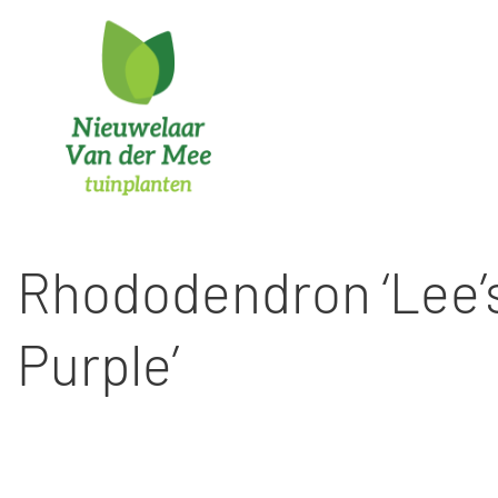
Ga
naar
inhoud
Rhododendron ‘Lee’
Purple’