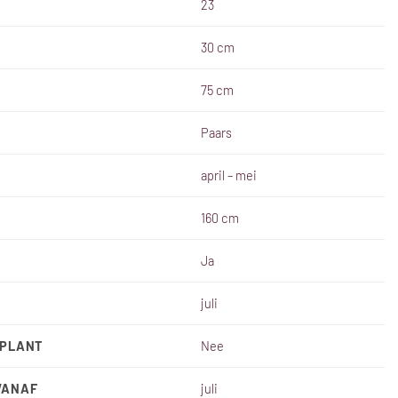
23
30 cm
75 cm
Paars
april – mei
160 cm
Ja
juli
SPLANT
Nee
VANAF
juli