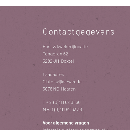
Contactgegevens
Post & kwekerijlocatie
Tongeren 62
5282 JH Boxtel
Laadadres
Oisterwijkseweg 1a
5076 ND Haaren
T
+31 (0)411 62 31 30
M
+31 (0)411 62 33 38
Voor algemene vragen
info@nieuwelaarvandermee.nl