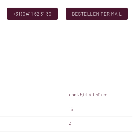
+31 (0)411 62 31 30
BESTELLEN PER MAIL
cont. 5,0L 40-50 cm
15
4