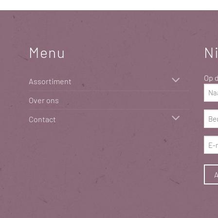
Menu
N
Op d
Assortiment
Naa
Over ons
(Vere
Bed
Contact
(Vere
E-
mai
(Vere