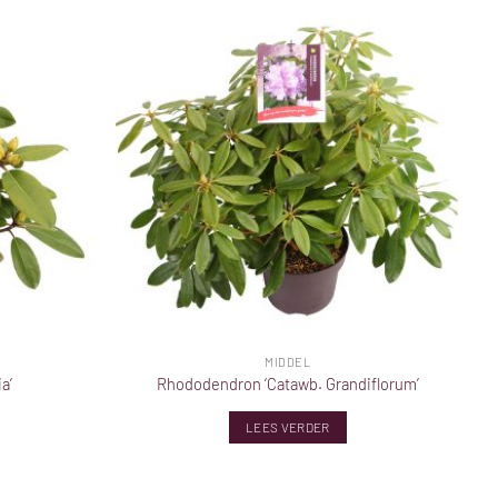
MIDDEL
a’
Rhododendron ‘Catawb. Grandiflorum’
LEES VERDER