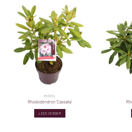
MIDDEL
Rhododendron ‘Cassata’
Rho
LEES VERDER