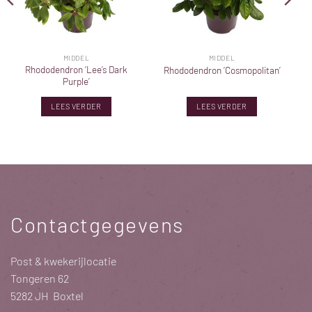
MIDDEL
MIDDEL
Rhododendron ‘Lee’s Dark
Rhododendron ‘Cosmopolitan’
Purple’
LEES VERDER
LEES VERDER
Contactgegevens
Post & kwekerijlocatie
Tongeren 62
5282 JH Boxtel