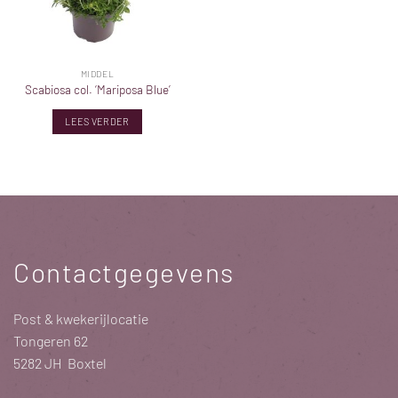
MIDDEL
Scabiosa col. ‘Mariposa Blue’
LEES VERDER
Contactgegevens
Post & kwekerijlocatie
Tongeren 62
5282 JH Boxtel