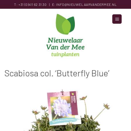
Ga
T:
+31 (0)411 62 31
30
|
E:
INFO@NIEUWELAARVANDERMEE.NL
naar
inhoud
Scabiosa col. ‘Butterfly Blue’