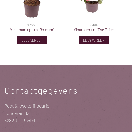
GROOT
KLEIN
Viburnum opulus ‘Roseum’
Viburnum tin. ‘Eve Price’
LEES VERDER
LEES VERDER
Contactgegevens
Post & kwekerijlocatie
Tongeren 62
5282 JH Boxtel