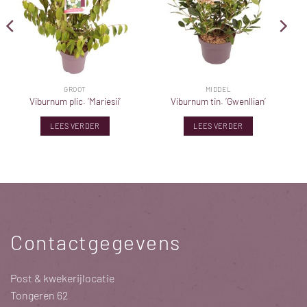
GROOT
MIDDEL
Viburnum plic. ‘Mariesii’
Viburnum tin. ‘Gwenllian’
LEES VERDER
LEES VERDER
Contactgegevens
Post & kwekerijlocatie
Tongeren 62