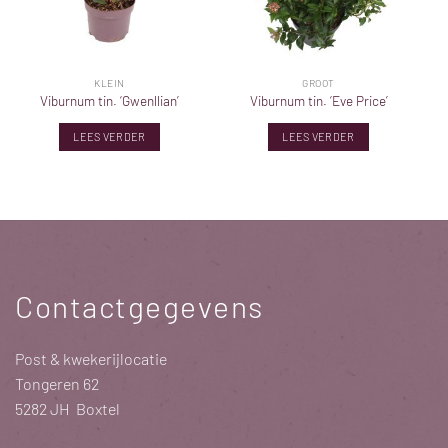
KLEIN
GROOT
Viburnum tin. ‘Gwenllian’
Viburnum tin. ‘Eve Price’
LEES VERDER
LEES VERDER
Contactgegevens
Post & kwekerijlocatie
Tongeren 62
5282 JH Boxtel