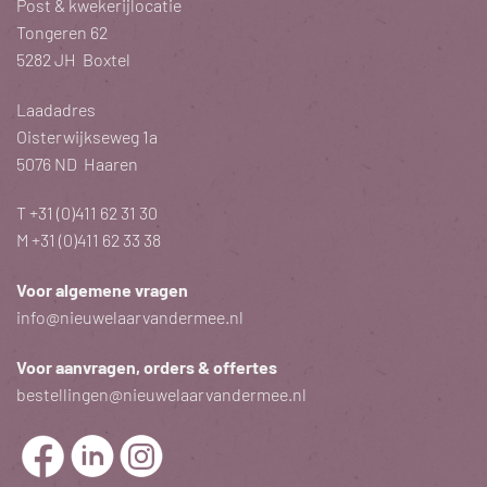
Post & kwekerijlocatie
Tongeren 62
5282 JH Boxtel
Laadadres
Oisterwijkseweg 1a
5076 ND Haaren
T
+31 (0)411 62 31 30
M
+31 (0)411 62 33 38
Voor algemene vragen
info@nieuwelaarvandermee.nl
Voor aanvragen, orders & offertes
bestellingen@nieuwelaarvandermee.nl