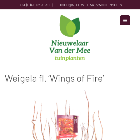
Ga
T:
+31 (0)411 62 31
30
|
E:
INFO@NIEUWELAARVANDERMEE.NL
naar
inhoud
Weigela fl. ‘Wings of Fire’