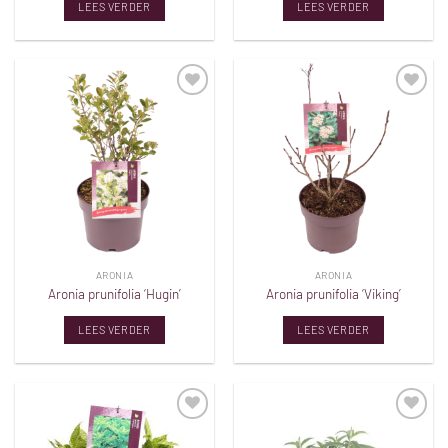
LEES VERDER
LEES VERDER
Toevoegen
Toevoegen
aan
aan
verlanglijst
verlanglijst
ARONIA
ARONIA
Aronia prunifolia ‘Hugin’
Aronia prunifolia ‘Viking’
LEES VERDER
LEES VERDER
Toevoegen
Toevoegen
aan
aan