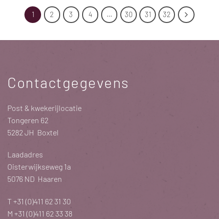
1
2
3
4
…
30
31
32
Contactgegevens
Post & kwekerijlocatie
Tongeren 62
5282 JH Boxtel
Laadadres
Oisterwijkseweg 1a
5076 ND Haaren
T
+31 (0)411 62 31 30
M
+31 (0)411 62 33 38