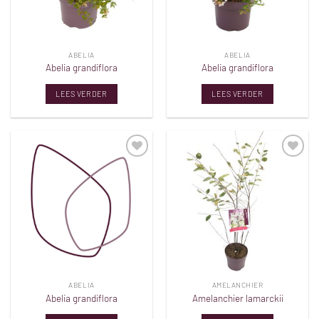
ABELIA
ABELIA
Abelia grandiflora
Abelia grandiflora
LEES VERDER
LEES VERDER
Toevoegen
Toevoegen
aan
aan
verlanglijst
verlanglijst
ABELIA
AMELANCHIER
Abelia grandiflora
Amelanchier lamarckii