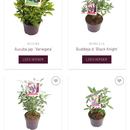
verlanglijst
verlanglijst
AUCUBA
BUDDLEJA
Aucuba jap. ‘Variegata’
Buddleja d. ‘Black Knight’
LEES VERDER
LEES VERDER
Toevoegen
Toevoegen
aan
aan
verlanglijst
verlanglijst