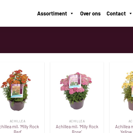
Assortiment
Over ons
Contact
Toevoegen
Toevoegen
aan
aan
verlanglijst
verlanglijst
ACHILLEA
ACHILLEA
AC
hillea mil. ‘Milly Rock
Achillea mil. ‘Milly Rock
Achillea m
Red’
Rose’
Yellow 