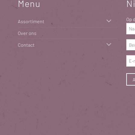
Menu
N
Op d
Assortiment
Naa
Over ons
(Vere
Bed
Contact
(Vere
E-
mai
(Vere