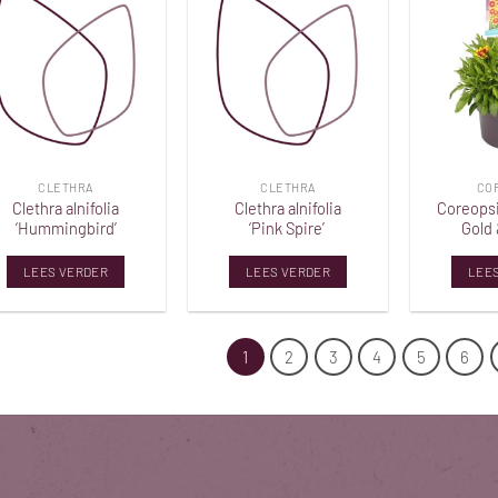
Toevoegen
Toevoegen
aan
aan
verlanglijst
verlanglijst
CLETHRA
CLETHRA
CO
Clethra alnifolia
Clethra alnifolia
Coreopsi
‘Hummingbird’
‘Pink Spire’
Gold 
LEES VERDER
LEES VERDER
LEE
1
2
3
4
5
6