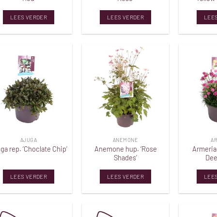
LEES VERDER
LEES VERDER
LEE
Toevoegen
Toevoegen
aan
aan
verlanglijst
verlanglijst
AJUGA
ANEMONE
A
Anemone hup. ‘Rose
Armeria
ga rep. ‘Choclate Chip’
Shades’
Dee
LEES VERDER
LEES VERDER
LEE