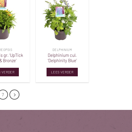
Toevoegen
Toevoegen
aan
aan
verlanglijst
verlanglijst
REOPSIS
DELPHINIUM
s gr. ‘UpTick
Delphinium cul.
& Bronze’
‘Delphinity Blue’
S VERDER
LEES VERDER
7