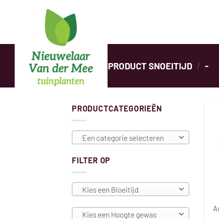
Ga
naar
inhoud
HOME
/
PRODUCT SNOEITIJD
/
-
PRODUCTCATEGORIEËN
Een categorie selecteren
FILTER OP
Kies een Bloeitijd
Ac
Kies een Hoogte gewas