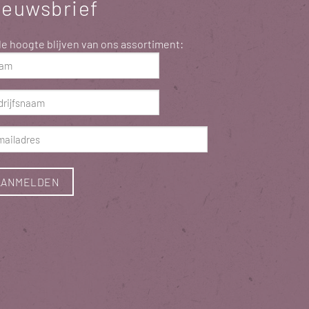
ieuwsbrief
e hoogte blijven van ons assortiment:
m
ist)
rijfsnaam
ist)
ladres
ist)