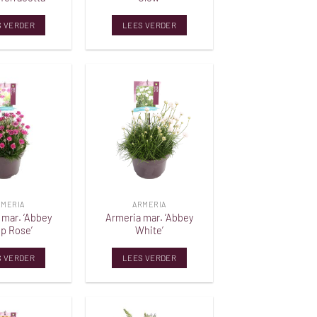
S VERDER
LEES VERDER
Toevoegen
Toevoegen
aan
aan
verlanglijst
verlanglijst
RMERIA
ARMERIA
 mar. ‘Abbey
Armeria mar. ‘Abbey
p Rose’
White’
S VERDER
LEES VERDER