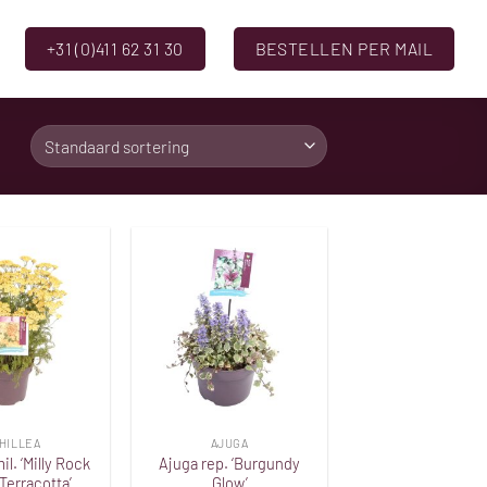
+31 (0)411 62 31 30
BESTELLEN PER MAIL
Toevoegen
Toevoegen
aan
aan
verlanglijst
verlanglijst
HILLEA
AJUGA
il. ‘Milly Rock
Ajuga rep. ‘Burgundy
Terracotta’
Glow’