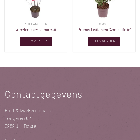
AMELANCHIER
GROOT
Amelanchier lamarckii
Prunus lusitanica ‘Angustifolia’
LEES VERDER
LEES VERDER
Contactgegevens
Post & kwekerijlocatie
Tongeren 62
5282 JH Boxtel