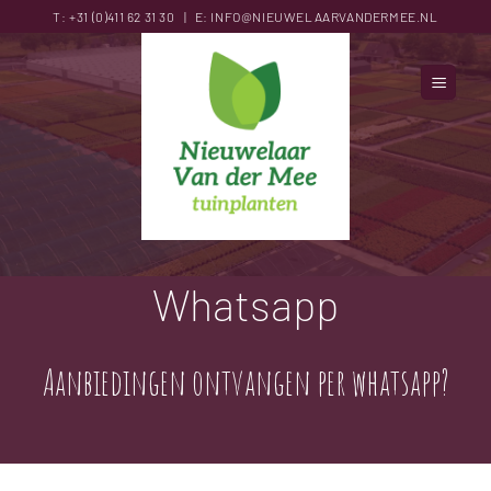
Ga
T:
+31 (0)411 62 31
30
|
E:
INFO@NIEUWELAARVANDERMEE.NL
naar
inhoud
Whatsapp
Aanbiedingen ontvangen per whatsapp?