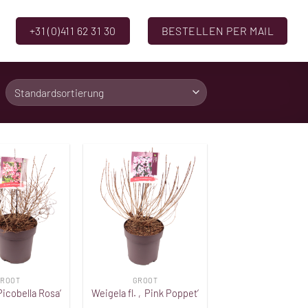
+31 (0)411 62 31 30
BESTELLEN PER MAIL
Toevoegen
Toevoegen
aan
aan
verlanglijst
verlanglijst
ROOT
GROOT
icobella Rosa‘
Weigela fl. ‚Pink Poppet‘