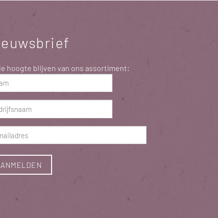
ieuwsbrief
e hoogte blijven van ons assortiment:
m
rderlich)
rijfsnaam
rderlich)
ladres
rderlich)