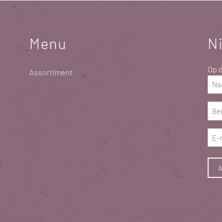
Menu
N
Op d
Assortiment
Naa
(erfo
Bed
(erfo
E-
mai
(erfo