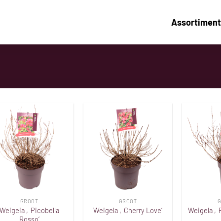
Assortiment
Toevoegen
Toevoegen
aan
aan
verlanglijst
verlanglijst
GROOT
GROOT
G
Weigeia ‚Picobella
Weigela ‚Cherry Love‘
Weigela ‚P
Rosso‘