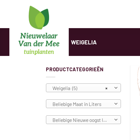
Zum
Inhalt
springen
START
/
WEIGELIA
PRODUCTCATEGORIEËN
Weigelia (5)
×
Beliebige Maat in Liters
Beliebige Nieuwe oogst leverbaar vanaf