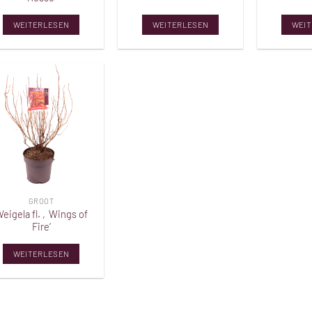
WEITERLESEN
WEITERLESEN
WEIT
Toevoegen
aan
verlanglijst
GROOT
eigela fl. ‚Wings of
Fire‘
WEITERLESEN