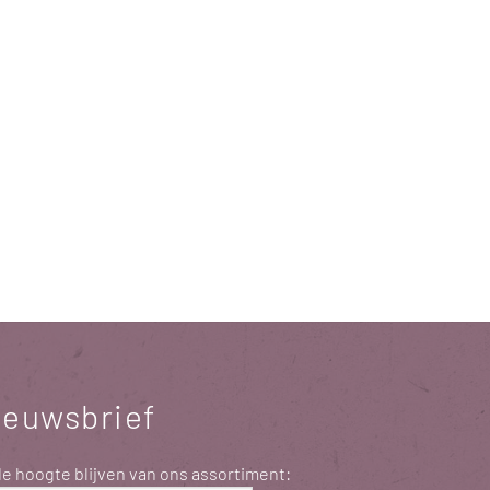
ieuwsbrief
e hoogte blijven van ons assortiment: