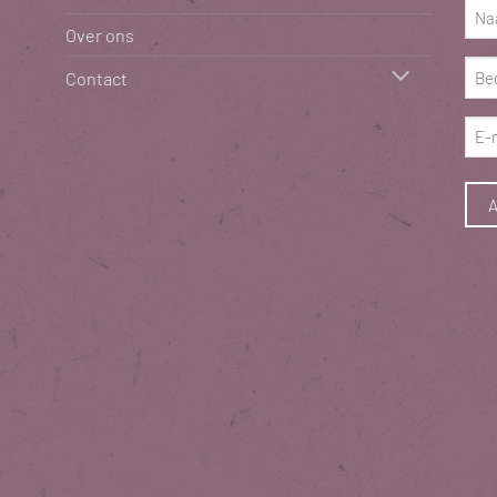
Naa
Over ons
(Vere
Bed
Contact
(Vere
E-
mai
(Vere