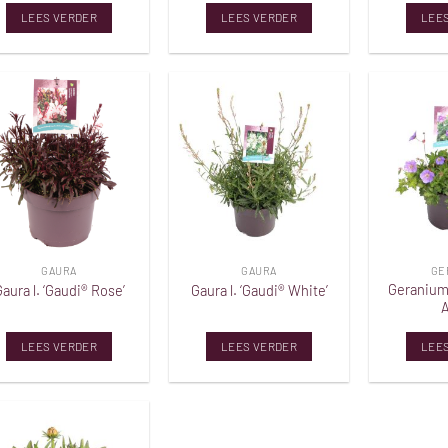
LEES VERDER
LEES VERDER
LEE
Toevoegen
Toevoegen
aan
aan
verlanglijst
verlanglijst
GAURA
GAURA
GE
Geranium
aura l. ‘Gaudi® Rose’
Gaura l. ‘Gaudi® White’
LEES VERDER
LEES VERDER
LEE