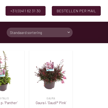
+31 (0)411 62 31 30
BESTELLEN PER MAIL
Toevoegen
Toevoegen
aan
aan
verlanglijst
verlanglijst
GITALIS
GAURA
 p. ‘Panther’
Gaura l. ‘Gaudi® Pink’