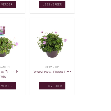
S VERDER
LEES VERDER
Toevoegen
Toevoegen
aan
aan
verlanglijst
verlanglijst
RANIUM
GERANIUM
 w. ‘Bloom Me
Geranium w. ‘Bloom Time’
Away’
S VERDER
LEES VERDER