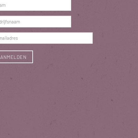
m
ist)
rijfsnaam
ist)
ladres
ist)