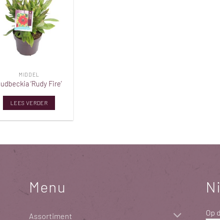
Toevoegen
aan
verlanglijst
MIDDEL
udbeckia ‘Rudy Fire’
LEES VERDER
Menu
N
Op d
Assortiment