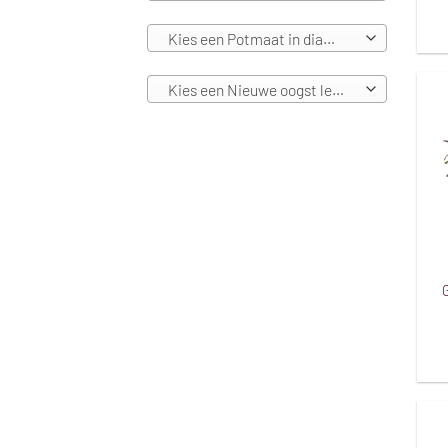
Kies een Potmaat in diameters
Kies een Nieuwe oogst leverbaar vanaf
G