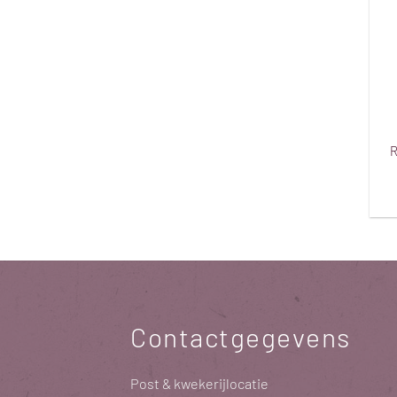
R
Contactgegevens
Post & kwekerijlocatie