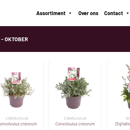
Assortiment
Over ons
Contact
 - OKTOBER
Toevoegen
Toevoegen
aan
aan
verlanglijst
verlanglijst
CONVOLVULUS
CONVOLVULUS
DI
onvolvulus cneorum
Convolvulus cneorum
Digitalis