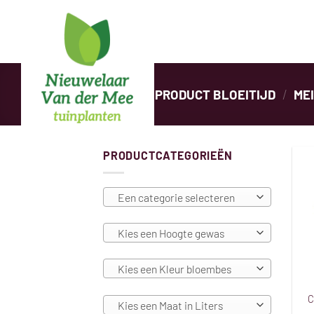
Ga
naar
inhoud
HOME
/
PRODUCT BLOEITIJD
/
MEI
PRODUCTCATEGORIEËN
Een categorie selecteren
Kies een Hoogte gewas
Kies een Kleur bloembes
C
Kies een Maat in Liters