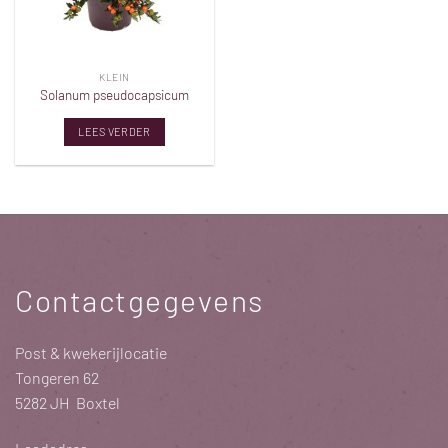
KLEIN
Solanum pseudocapsicum
LEES VERDER
Contactgegevens
Post & kwekerijlocatie
Tongeren 62
5282 JH Boxtel