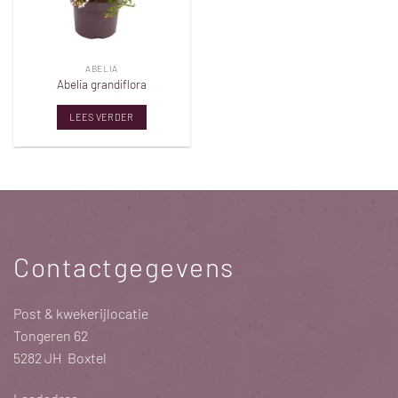
ABELIA
Abelia grandiflora
LEES VERDER
Contactgegevens
Post & kwekerijlocatie
Tongeren 62
5282 JH Boxtel