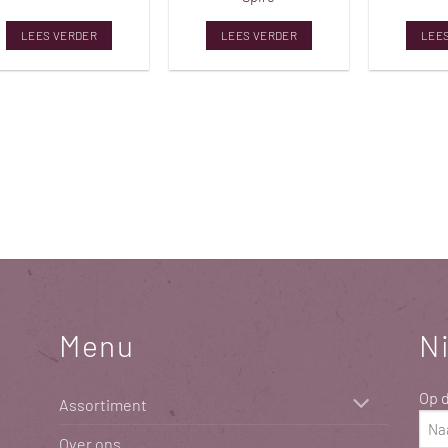
LEES VERDER
LEES VERDER
LEE
Menu
N
Op d
Assortiment
Naa
Over ons