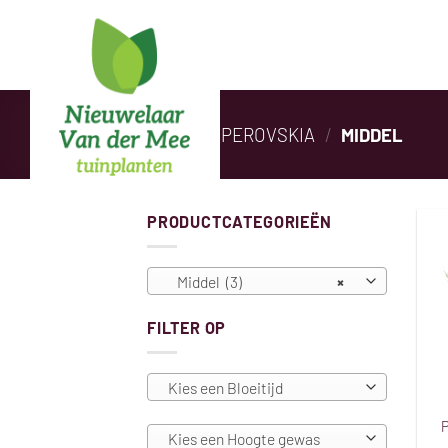
Ga
naar
inhoud
HOME
/
PEROVSKIA
/
MIDDEL
PRODUCTCATEGORIEËN
Middel (3)
×
FILTER OP
Kies een Bloeitijd
P
Kies een Hoogte gewas