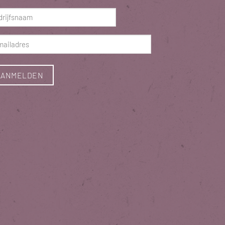
ist)
rijfsnaam
ist)
ladres
ist)