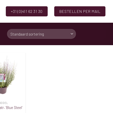
+31 (0)411 62 31 30
BESTELLEN PER MAIL
Toevoegen
aan
verlanglijst
IDDEL
tr. ‘Blue Steel’