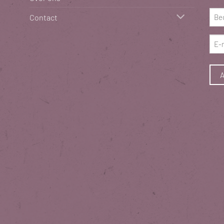
(Vere
Bed
Contact
(Vere
E-
mai
(Vere