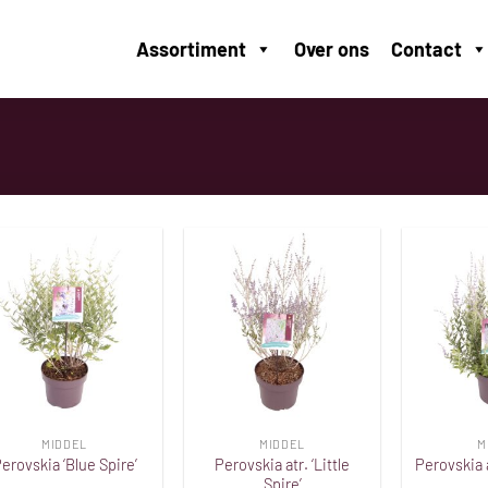
Assortiment
Over ons
Contact
Toevoegen
Toevoegen
aan
aan
verlanglijst
verlanglijst
MIDDEL
MIDDEL
M
Perovskia atr. ‘Little
erovskia ‘Blue Spire’
Perovskia a
Spire’