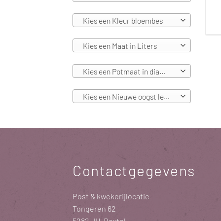
Kies een Kleur bloembes
Kies een Maat in Liters
Kies een Potmaat in diameters
Kies een Nieuwe oogst leverbaar vanaf
Contactgegevens
Post & kwekerijlocatie
Tongeren 62
5282 JH Boxtel