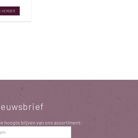
S VERDER
ieuwsbrief
e hoogte blijven van ons assortiment:
m