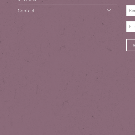
(Vere
Bed
Contact
(Vere
E-
mai
(Vere