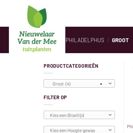
Ga
naar
inhoud
HOME
/
PHILADELPHUS
/
GROOT
PRODUCTCATEGORIEËN
Groot (4)
×
FILTER OP
Kies een Bloeitijd
Phi
Kies een Hoogte gewas