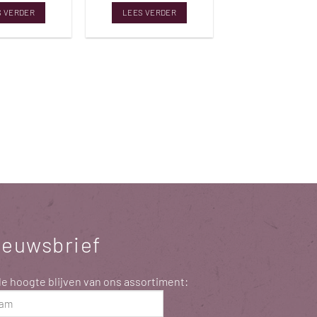
S VERDER
LEES VERDER
ieuwsbrief
e hoogte blijven van ons assortiment:
m