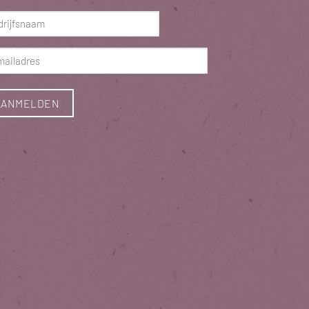
ist)
rijfsnaam
ist)
ladres
ist)