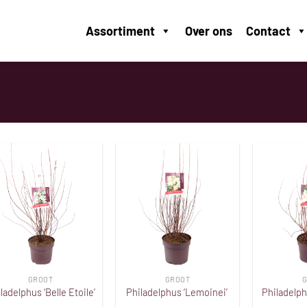
Assortiment
Over ons
Contact
Toevoegen
Toevoegen
aan
aan
verlanglijst
verlanglijst
GROOT
GROOT
G
ladelphus ‘Belle Etoile’
Philadelphus ‘Lemoinei’
Philadelph