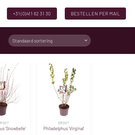
+31 (0)411 62 31 30
BESTELLEN PER MAIL
Toevoegen
Toevoegen
aan
aan
verlanglijst
verlanglijst
ROOT
GROOT
us ‘Snowbelle’
Philadelphus ‘Virginal’