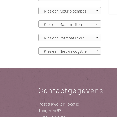
Kies een Kleur bloembes
Kies een Maat in Liters
Kies een Potmaat in diameters
Kies een Nieuwe oogst leverbaar vanaf
Contactgegevens
Post & kwekerijlocatie
Tongeren 62
5282 JH Boxtel