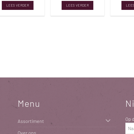
LEES VERDER
LEES VERDER
LEE
Menu
N
Op d
Assortiment
Naa
Over ons