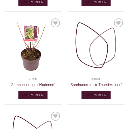
LEES VERDER
LEES VERDER
Toevoegen
Toevoegen
aan
aan
verlanglijst
verlanglijst
KLEIN
GROOT
Sambucus nigra ‘Madonna’
Sambucus nigra ‘Thundercloud’
LEES VERDER
LEES VERDER
Toevoegen
aan