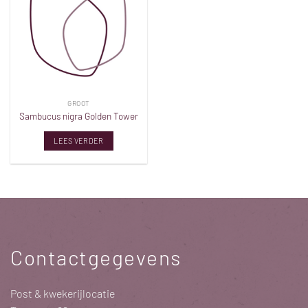
verlanglijst
GROOT
Sambucus nigra Golden Tower
LEES VERDER
Contactgegevens
Post & kwekerijlocatie