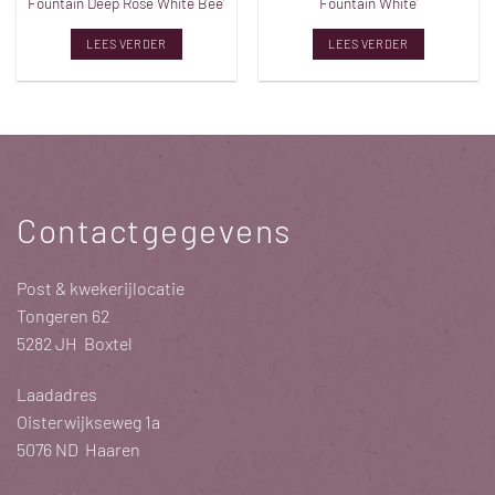
Fountain Deep Rose White Bee’
Fountain White’
LEES VERDER
LEES VERDER
Contactgegevens
Post & kwekerijlocatie
Tongeren 62
5282 JH Boxtel
Laadadres
Oisterwijkseweg 1a
5076 ND Haaren