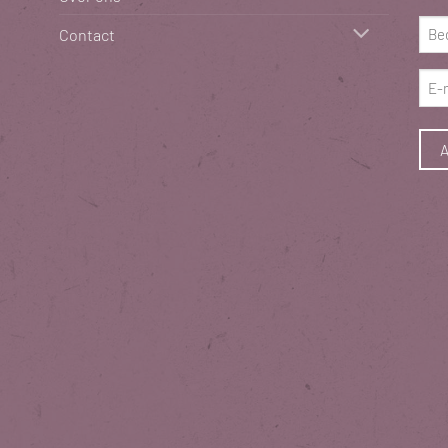
(Vere
Bed
Contact
(Vere
E-
mai
(Vere