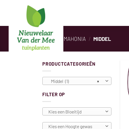
Ga
naar
inhoud
HOME
/
MAHONIA
/
MIDDEL
PRODUCTCATEGORIEËN
Middel (1)
×
FILTER OP
Kies een Bloeitijd
Kies een Hoogte gewas