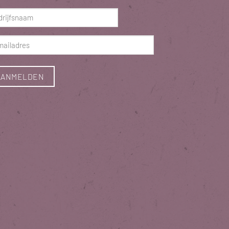
ist)
rijfsnaam
ist)
ladres
ist)