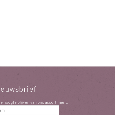
ieuwsbrief
e hoogte blijven van ons assortiment:
m