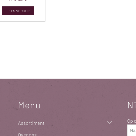
LEES VERDER
Menu
N
Op d
Assortiment
Naa
Over ons