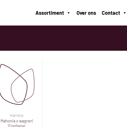
Assortiment
Over ons
Contact
Toevoegen
aan
verlanglijst
MAHONIA
Mahonia x wagneri
‘Fireflame’