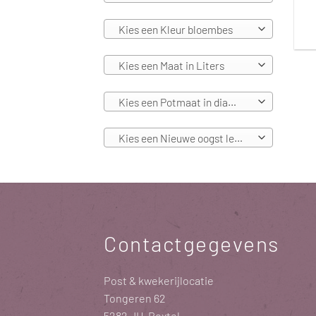
Kies een Kleur bloembes
Kies een Maat in Liters
Kies een Potmaat in diameters
Kies een Nieuwe oogst leverbaar vanaf
Contactgegevens
Post & kwekerijlocatie
Tongeren 62
5282 JH Boxtel