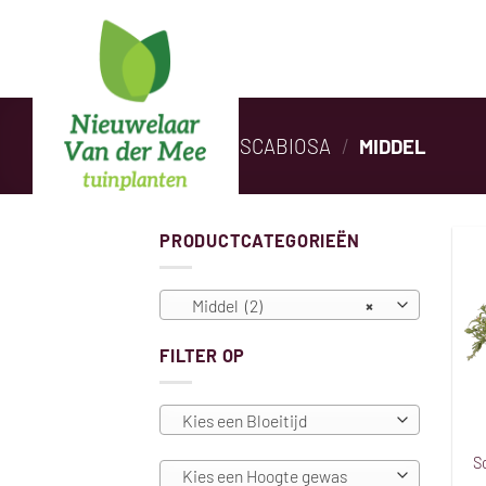
Ga
naar
inhoud
HOME
/
SCABIOSA
/
MIDDEL
PRODUCTCATEGORIEËN
Middel (2)
×
FILTER OP
Kies een Bloeitijd
Sc
Kies een Hoogte gewas