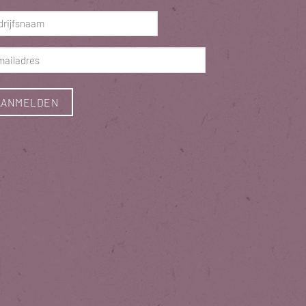
ist)
rijfsnaam
ist)
ladres
ist)