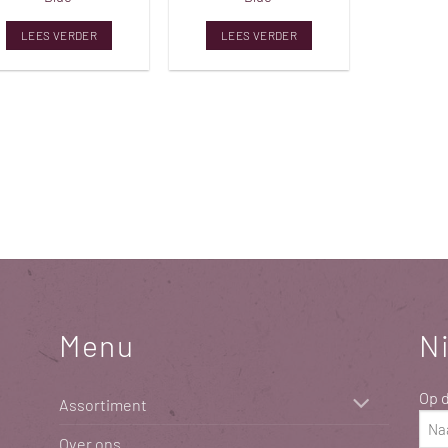
LEES VERDER
LEES VERDER
Menu
N
Op d
Assortiment
Naa
Over ons