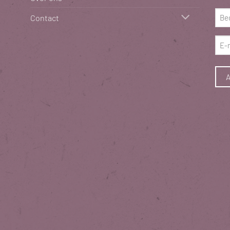
(Vere
Bed
Contact
(Vere
E-
mai
(Vere