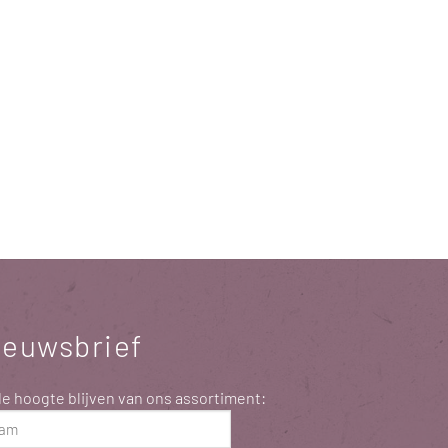
ieuwsbrief
e hoogte blijven van ons assortiment:
m