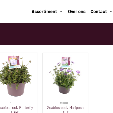
Assortiment
Over ons
Contact
Toevoegen
Toevoegen
aan
aan
verlanglijst
verlanglijst
MIDDEL
MIDDEL
abiosa col. ‘Butterfly
Scabiosa col. ‘Mariposa
Blue’
Blue’