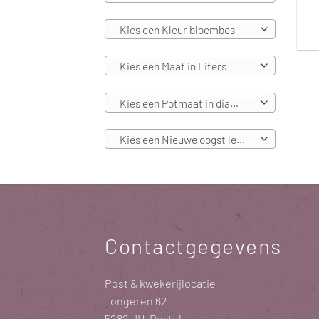
Kies een Kleur bloembes
Kies een Maat in Liters
Kies een Potmaat in diameters
Kies een Nieuwe oogst leverbaar vanaf
Contactgegevens
Post & kwekerijlocatie
Tongeren 62
5282 JH Boxtel