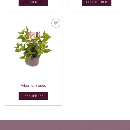
LEES VERDER
LEES VERDER
Toevoegen
aan
verlanglijst
KLEIN
Viburnum tinus
LEES VERDER