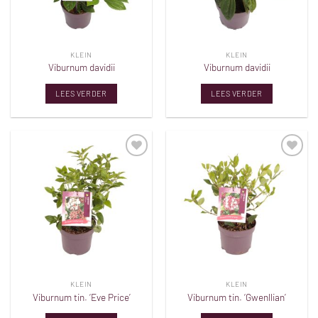
KLEIN
KLEIN
Viburnum davidii
Viburnum davidii
LEES VERDER
LEES VERDER
Toevoegen
Toevoegen
aan
aan
verlanglijst
verlanglijst
KLEIN
KLEIN
Viburnum tin. ‘Eve Price’
Viburnum tin. ‘Gwenllian’