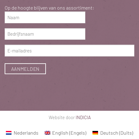
Op de hoogte blijven van ons assortiment:
Naam
(Vereist)
Bedrijfsnaam
(Vereist)
E-
mailadres
(Vereist)
Website door
INDICIA
Nederlands
English
(
Engels
)
Deutsch
(
Duits
)